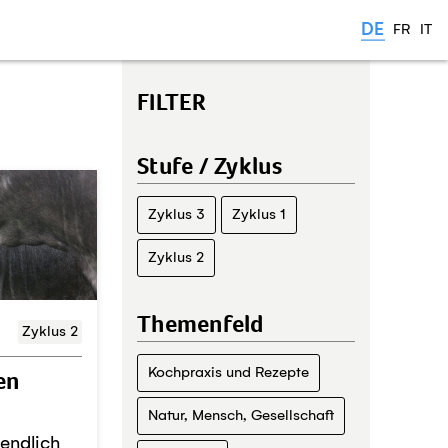
DE
FR
IT
FILTER
Stufe / Zyklus
Zyklus 3
Zyklus 1
Zyklus 2
Themenfeld
Zyklus 2
en
Kochpraxis und Rezepte
Natur, Mensch, Gesellschaft
 endlich