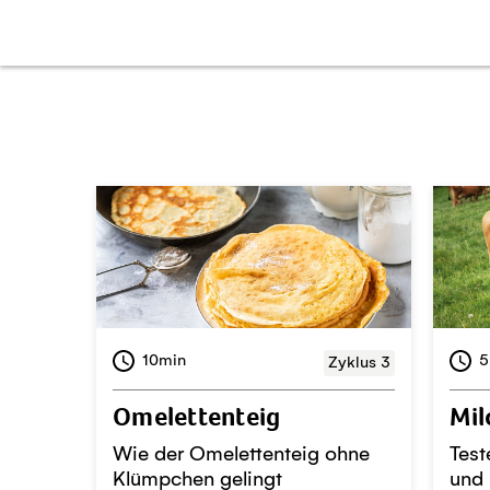
10min
5
Zyklus 3
Omelettenteig
Mil
Wie der Omelettenteig ohne
Test
Klümpchen gelingt
und