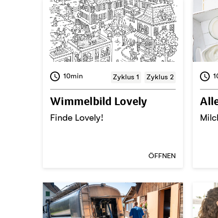
10min
1
Zyklus 1
Zyklus 2
Wimmelbild Lovely
All
Finde Lovely!
Milc
ÖFFNEN