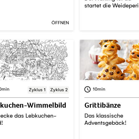
startet die Weideper
ÖFFNEN
0min
10min
Zyklus 1
Zyklus 2
bkuchen-Wimmelbild
Grittibänze
decke das Lebkuchen-
Das klassische
d!
Adventsgebäck!